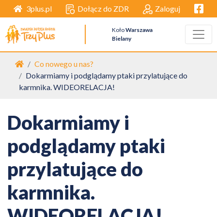
Facebo
Dołącz do ZDR
Zaloguj
3plus.pl
Koło
Warszawa
Bielany
Strona główna
Co nowego u nas?
Dokarmiamy i podglądamy ptaki przylatujące do
karmnika. WIDEORELACJA!
Dokarmiamy i
podglądamy ptaki
przylatujące do
karmnika.
WIDEORELACJA!