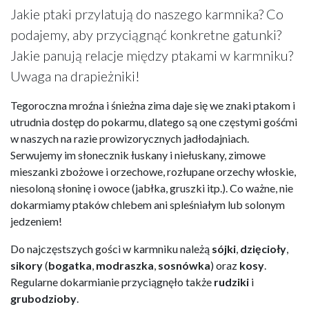
Jakie ptaki przylatują do naszego karmnika? Co
podajemy, aby przyciągnąć konkretne gatunki?
Jakie panują relacje między ptakami w karmniku?
Uwaga na drapieżniki!
Tegoroczna mroźna i śnieżna zima daje się we znaki ptakom i
utrudnia dostęp do pokarmu, dlatego są one częstymi gośćmi
w naszych na razie prowizorycznych jadłodajniach.
Serwujemy im słonecznik łuskany i niełuskany, zimowe
mieszanki zbożowe i orzechowe, rozłupane orzechy włoskie,
niesoloną słoninę i owoce (jabłka, gruszki itp.). Co ważne, nie
dokarmiamy ptaków chlebem ani spleśniałym lub solonym
jedzeniem!
Do najczęstszych gości w karmniku należą
sójki
,
dzięcioły
,
sikory
(
bogatka
,
modraszka
,
sosnówka
) oraz
kosy
.
Regularne dokarmianie przyciągnęło także
rudziki
i
grubodzioby
.