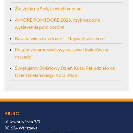
Życzenia na Święta Wielkanocne
AMORE POMIDORE 2026, czyli wspólne
wysiewanie pomidorów!
Babski wieczór w kinie - "Najświętsze serce"
Rozpoczynamy wysiewy warzyw i kwiatów na
rozsadę!
Świętujemy Światowy Dzień Kota. Rękodzieło na
Dzień Bielańskiego Kota 2026!
BIURO
ul. Jaworzyńska 7/3
00-634 Warszawa