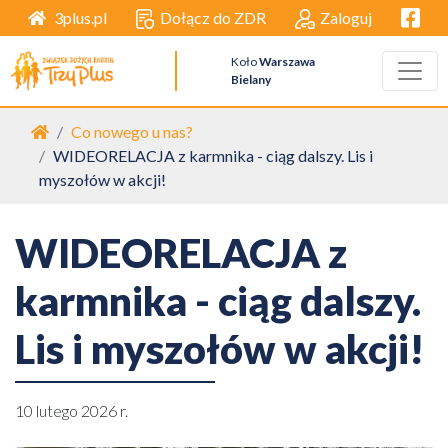
Facebo
Dołącz do ZDR
Zaloguj
3plus.pl
Koło
Warszawa
Bielany
Strona główna
Co nowego u nas?
WIDEORELACJA z karmnika - ciąg dalszy. Lis i
myszołów w akcji!
WIDEORELACJA z
karmnika - ciąg dalszy.
Lis i myszołów w akcji!
10 lutego 2026 r.