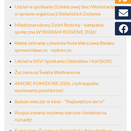
Udział w spotkaniu Dzielnicowej Sieci Wolontariatu
w sprawie organizacji Bielańskich Dożynek
Międzynarodowy Dzień Rodziny - kampania
Faceb
społeczna WYBIERAM RODZINĘ 2026!
Walne zebranie członków Koła Warszawa Bielany
sprawozdawczo - wyborcze
Udział w XXVI Spotkaniu Oddziałów i Kół (SOK)
Życzenia na Święta Wielkanocne
AMORE POMIDORE 2026, czyli wspólne
wysiewanie pomidorów!
Babski wieczór w kinie - "Najświętsze serce"
Rozpoczynamy wysiewy warzyw i kwiatów na
rozsadę!
Świętujemy Światowy Dzień Kota. Rękodzieło na