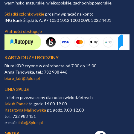
warmińsko-mazurskie, wielkopolskie, zachodniopomorskie,
Składki członkowskie
prosimy wpłacać na konto
ING Bank Śląski S. A. 97 1050 1012 1000 0090 3022 4431
Płatności obsługuje
KARTA DUŻEJ RODZINY
Biuro KDR czynne w dni robocze od 7.00 do 15.00
Anna Tanowska, tel.: 732 988 446
biuro_kdr@3plus.pl
LINIA 3PLUS
Telefon przeznaczony dla rodzin wielodzietnych
Jakub Panek
śr. godz. 16.00-19.00
Katarzyna Malinowska
pt. godz. 9.00-12.00
tel.: 732 988 451
e-mail:
linia@3plus.pl
MEDIA
Facebook link