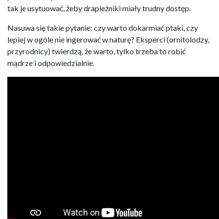
tak je usytuować, żeby drapieżniki miały trudny dostęp.
Nasuwa się takie pytanie: czy warto dokarmiać ptaki, czy
lepiej w ogóle nie ingerować w naturę? Eksperci (ornitolodzy,
przyrodnicy) twierdzą, że warto, tylko trzeba to robić
mądrze i odpowiedzialnie.