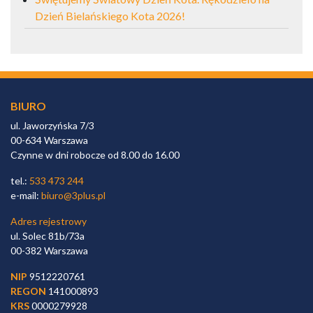
Dzień Bielańskiego Kota 2026!
BIURO
ul. Jaworzyńska 7/3
00-634 Warszawa
Czynne w dni robocze od 8.00 do 16.00
tel.:
533 473 244
e-mail:
biuro@3plus.pl
Adres rejestrowy
ul. Solec 81b/73a
00-382 Warszawa
NIP
9512220761
REGON
141000893
KRS
0000279928