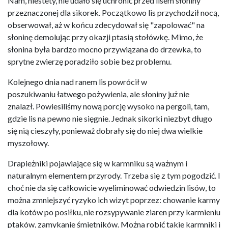
Nam, niestety, nie udało się uchronić przed lisem słoniny
przeznaczonej dla sikorek. Początkowo lis przychodził nocą,
obserwował, aż w końcu zdecydował się "zapolować" na
słoninę demolując przy okazji ptasią stołówkę. Mimo, że
słonina była bardzo mocno przywiązana do drzewka, to
sprytne zwierzę poradziło sobie bez problemu.
Kolejnego dnia nad ranem lis powrócił w
poszukiwaniu łatwego pożywienia, ale słoniny już nie
znalazł. Powiesiliśmy nową porcję wysoko na pergoli, tam,
gdzie lis na pewno nie sięgnie. Jednak sikorki niezbyt długo
się nią cieszyły, ponieważ dobrały się do niej dwa wielkie
myszołowy.
Drapieżniki pojawiające się w karmniku są ważnym i
naturalnym elementem przyrody. Trzeba się z tym pogodzić. I
choć nie da się całkowicie wyeliminować odwiedzin lisów, to
można zmniejszyć ryzyko ich wizyt poprzez: chowanie karmy
dla kotów po posiłku, nie rozsypywanie ziaren przy karmieniu
ptaków, zamykanie śmietników. Można robić takie karmniki i