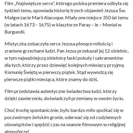
Film „Najświętsze serce”, którego polska premiera odbyła się
tydzień temu, opowiada historię trzech objawień Jezusa Św.
Małgorzacie Marii Alacoque. Miały one miejsce 350 lat temu
(w latach 1673 – 1675) w klasztorze Paray – le – Monial w
Burgundii.
Mistyczka zobaczyła serce Jezusa płonące miłością i
zranione grzechami ludzi. Pan Jezus przekazał jej 12 obietnic,
w tym najważniejszą obietnicę łaski pokuty i sakramentów
dla tych, którzy przez dziewięć kolejnych miesięcy przyjmą
Komunię Świętą w pierwszy piątek. Stąd wywodzą się
pierwsze piątki miesiąca, które znamy do dziś.
Film przedstawia autentyczne świadectwa ludzi, którzy
dzięki zawierzeniu, doświadczyli przemiany w swoim życiu.
Choć trochę spontanicznie, było bardzo miło spotkać się w
poczwórnym żeńskim gronie, oderwać się od codziennych
obowiązków i spędzić czas na seansie filmowym w religijnej
atmosferze!