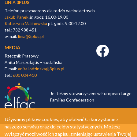
LINIA 3PLUS
Telefon przeznaczony dla rodzin wielodzietnych
Jakub Panek
śr. godz. 16.00-19.00
Katarzyna Malinowska
pt. godz. 9.00-12.00
tel.: 732 988 451
e-mail:
linia@3plus.pl
MEDIA
Facebook link
Rzecznik Prasowy
Anita Marczułajtis – Łodzińska
E-mail:
anita.lodzinska@3plus.pl
tel.:
600 004 410
Jesteśmy stowarzyszeni w European Large
Families Confederation
Używamy plików cookies, aby ułatwić Ci korzystanie z
naszego serwisu oraz do celów statystycznych. Możesz
wyłączyć możliwość ich zapisu, zmieniając ustawienia Twojej