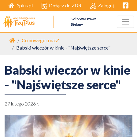
Facebo
Dołącz do ZDR
Zaloguj
3plus.pl
Koło
Warszawa
Bielany
Strona główna
Co nowego u nas?
Babski wieczór w kinie - "Najświętsze serce"
Babski wieczór w kinie
- "Najświętsze serce"
27 lutego 2026 r.