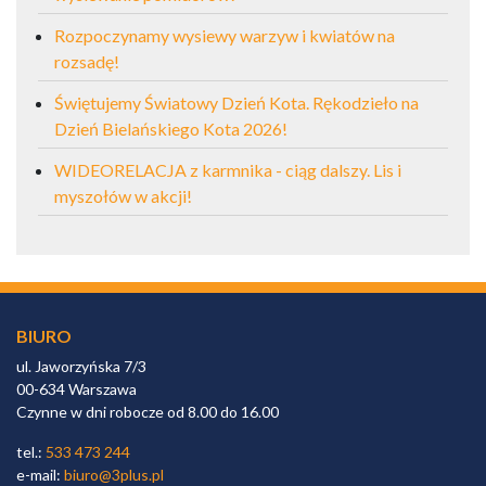
Rozpoczynamy wysiewy warzyw i kwiatów na
rozsadę!
Świętujemy Światowy Dzień Kota. Rękodzieło na
Dzień Bielańskiego Kota 2026!
WIDEORELACJA z karmnika - ciąg dalszy. Lis i
myszołów w akcji!
BIURO
ul. Jaworzyńska 7/3
00-634 Warszawa
Czynne w dni robocze od 8.00 do 16.00
tel.:
533 473 244
e-mail:
biuro@3plus.pl