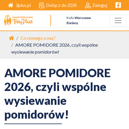
Facebo
Dołącz do ZDR
Zaloguj
3plus.pl
Koło
Warszawa
Bielany
Strona główna
Co nowego u nas?
AMORE POMIDORE 2026, czyli wspólne
wysiewanie pomidorów!
AMORE POMIDORE
2026, czyli wspólne
wysiewanie
pomidorów!