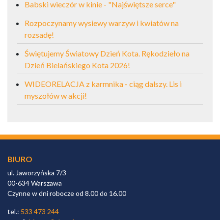
Babski wieczór w kinie - "Najświętsze serce"
Rozpoczynamy wysiewy warzyw i kwiatów na
rozsadę!
Świętujemy Światowy Dzień Kota. Rękodzieło na
Dzień Bielańskiego Kota 2026!
WIDEORELACJA z karmnika - ciąg dalszy. Lis i
myszołów w akcji!
BIURO
ul. Jaworzyńska 7/3
00-634 Warszawa
Czynne w dni robocze od 8.00 do 16.00
tel.:
533 473 244