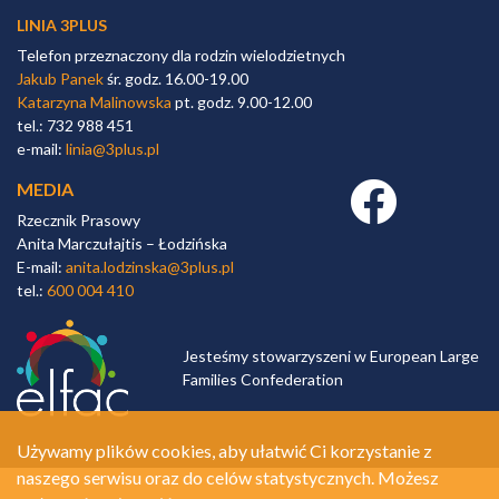
LINIA 3PLUS
Telefon przeznaczony dla rodzin wielodzietnych
Jakub Panek
śr. godz. 16.00-19.00
Katarzyna Malinowska
pt. godz. 9.00-12.00
tel.: 732 988 451
e-mail:
linia@3plus.pl
MEDIA
Facebook link
Rzecznik Prasowy
Anita Marczułajtis – Łodzińska
E-mail:
anita.lodzinska@3plus.pl
tel.:
600 004 410
Jesteśmy stowarzyszeni w European Large
Families Confederation
Używamy plików cookies, aby ułatwić Ci korzystanie z
naszego serwisu oraz do celów statystycznych. Możesz