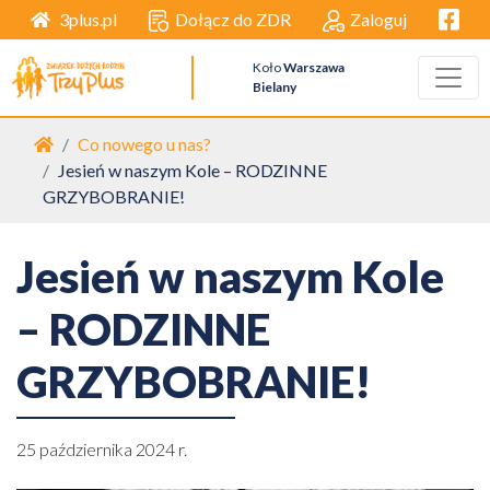
Facebo
Dołącz do ZDR
Zaloguj
3plus.pl
Koło
Warszawa
Bielany
Strona główna
Co nowego u nas?
Jesień w naszym Kole – RODZINNE
GRZYBOBRANIE!
Jesień w naszym Kole
– RODZINNE
GRZYBOBRANIE!
25 października 2024 r.