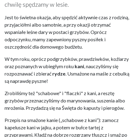
chwilę spędzamy w lesie.
Jest to świetna okazja, aby spędzić aktywnie czas z rodziną,
przyjaciółmi albo samotnie, a przy okazji otrzymać
wspaniałe leśne dary w postaci grzybów. Oprócz
odpoczynku, mamy zapewniony pyszny posiłek i
oszczędność dla domowego budżetu.
W tym roku, oprócz podgrzybków, prawdziwków, koźlarzy
oraz poznanych w ubiegłym roku
kani
, nauczyliśmy się
rozpoznawać i zbierać
rydze
. Usmażone na maśle z cebulką
są naprawdę pyszne!
Zrobiliśmy też "schabowe" i "flaczki" z kani, a resztę
grzybów przeznaczyliśmy do marynowania, suszenia albo
mrożenia. Przydadzą się na Święta do kapusty i pierogów.
Przepis na smażone kanie („schabowe z kani”): zamocz
kapelusze kani w jajku, a potem w bułce tartej z
przyprawami. Kładź na dobrze rozgrzany tłuszcz i smaż po