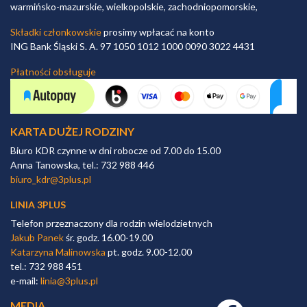
warmińsko-mazurskie, wielkopolskie, zachodniopomorskie,
Składki członkowskie
prosimy wpłacać na konto
ING Bank Śląski S. A. 97 1050 1012 1000 0090 3022 4431
Płatności obsługuje
KARTA DUŻEJ RODZINY
Biuro KDR czynne w dni robocze od 7.00 do 15.00
Anna Tanowska, tel.: 732 988 446
biuro_kdr@3plus.pl
LINIA 3PLUS
Telefon przeznaczony dla rodzin wielodzietnych
Jakub Panek
śr. godz. 16.00-19.00
Katarzyna Malinowska
pt. godz. 9.00-12.00
tel.: 732 988 451
e-mail:
linia@3plus.pl
MEDIA
Facebook link