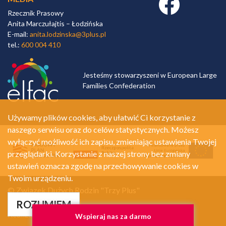
Rzecznik Prasowy
Anita Marczułajtis – Łodzińska
E-mail:
anita.lodzinska@3plus.pl
tel.:
600 004 410
Jesteśmy stowarzyszeni w European Large
Families Confederation
Używamy plików cookies, aby ułatwić Ci korzystanie z
naszego serwisu oraz do celów statystycznych. Możesz
wyłączyć możliwość ich zapisu, zmieniając ustawienia Twojej
przeglądarki. Korzystanie z naszej strony bez zmiany
ustawień oznacza zgodę na przechowywanie cookies w
Twoim urządzeniu.
© Związek Dużych Rodzin "Trzy Plus"
Polityka prywatności
ROZUMIEM
Realizacja:
A.Net.pl
Wspieraj nas za darmo