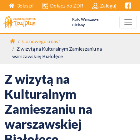
Facebo
Dołącz do ZDR
Zaloguj
3plus.pl
Koło
Warszawa
Bielany
Strona główna
Co nowego u nas?
Z wizytą na Kulturalnym Zamieszaniu na
warszawskiej Białołęce
Z wizytą na
Kulturalnym
Zamieszaniu na
warszawskiej
Białołęce