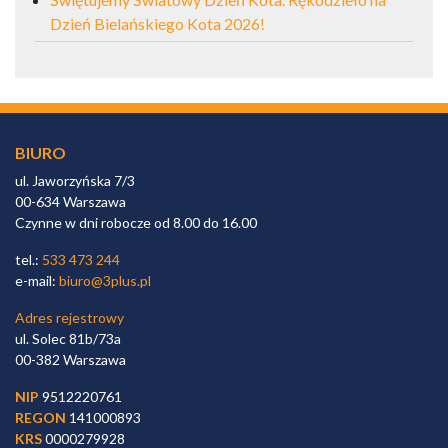
Dzień Bielańskiego Kota 2026!
BIURO
ul. Jaworzyńska 7/3
00-634 Warszawa
Czynne w dni robocze od 8.00 do 16.00
tel.:
533 473 244
e-mail:
biuro@3plus.pl
Adres rejestrowy
ul. Solec 81b/73a
00-382 Warszawa
NIP
9512220761
REGON
141000893
KRS
0000279928