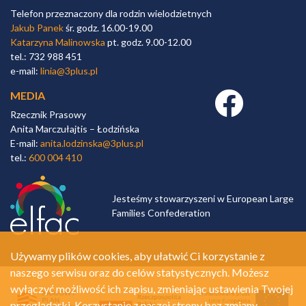
Telefon przeznaczony dla rodzin wielodzietnych
Jakub Panek
śr. godz. 16.00-19.00
Katarzyna Malinowska
pt. godz. 9.00-12.00
tel.: 732 988 451
e-mail:
linia@3plus.pl
MEDIA
Facebook link
Rzecznik Prasowy
Anita Marczułajtis – Łodzińska
E-mail:
anita.lodzinska@3plus.pl
tel.:
600 004 410
Jesteśmy stowarzyszeni w European Large
Families Confederation
Używamy plików cookies, aby ułatwić Ci korzystanie z
naszego serwisu oraz do celów statystycznych. Możesz
wyłączyć możliwość ich zapisu, zmieniając ustawienia Twojej
przeglądarki. Korzystanie z naszej strony bez zmiany