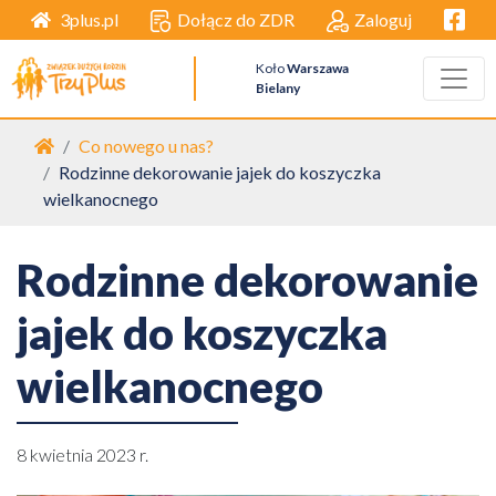
Facebo
Dołącz do ZDR
Zaloguj
3plus.pl
Koło
Warszawa
Bielany
Strona główna
Co nowego u nas?
Rodzinne dekorowanie jajek do koszyczka
wielkanocnego
Rodzinne dekorowanie
jajek do koszyczka
wielkanocnego
8 kwietnia 2023 r.