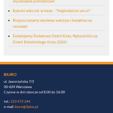
wysiewanie pomidorów!
Babski wieczór w kinie - "Najświętsze serce"
Rozpoczynamy wysiewy warzyw i kwiatów na
rozsadę!
Świętujemy Światowy Dzień Kota. Rękodzieło na
Dzień Bielańskiego Kota 2026!
BIURO
ul. Jaworzyńska 7/3
00-634 Warszawa
Czynne w dni robocze od 8.00 do 16.00
tel.:
533 473 244
e-mail:
biuro@3plus.pl