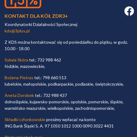
Faceb
KONTAKT DLA KÓŁ ZDR3+
Koordynatorki Działalności Społecznej
kds@3plus.pl
Z KDS można kontaktować się od poniedziałku do piątku, w godz.
10.00 - 18.00
Sylwia Skóra
tel.: 732 988 462
łódzkie, mazowieckie,
Bożena Pietras
tel.: 798 660 513
lubelskie, małopolskie, podkarpackie, podlaskie, świętokrzyskie,
Aneta Dorobek
tel.: 732 988 437
dolnośląskie, kujawsko-pomorskie, opolskie, pomorskie, śląskie,
warmińsko-mazurskie, wielkopolskie, zachodniopomorskie,
Składki członkowskie
prosimy wpłacać na konto
ING Bank Śląski S. A. 97 1050 1012 1000 0090 3022 4431