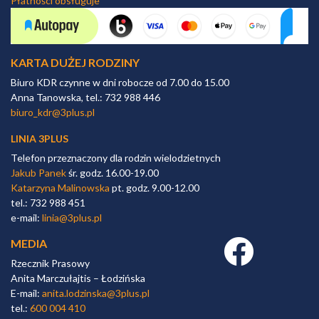
Płatności obsługuje
KARTA DUŻEJ RODZINY
Biuro KDR czynne w dni robocze od 7.00 do 15.00
Anna Tanowska, tel.: 732 988 446
biuro_kdr@3plus.pl
LINIA 3PLUS
Telefon przeznaczony dla rodzin wielodzietnych
Jakub Panek
śr. godz. 16.00-19.00
Katarzyna Malinowska
pt. godz. 9.00-12.00
tel.: 732 988 451
e-mail:
linia@3plus.pl
MEDIA
Facebook link
Rzecznik Prasowy
Anita Marczułajtis – Łodzińska
E-mail:
anita.lodzinska@3plus.pl
tel.:
600 004 410