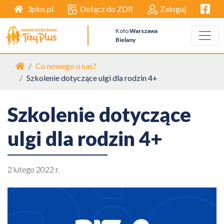
Facebo
Dołącz do ZDR
Zaloguj
3plus.pl
Koło
Warszawa
Bielany
Strona główna
Co nowego u nas?
Szkolenie dotyczące ulgi dla rodzin 4+
Szkolenie dotyczące
ulgi dla rodzin 4+
2 lutego 2022 r.